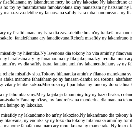
fisafidianana ny lakandrano mety ho an'ny lakoziao.Ny lakandrano an-
 koa ho toy ny fanambarana famolavolana izay manatsara ny hatsaran'n
 ny maha-zava-dehibe ny fanaovana safidy tsara mba hanomezana ny fil
ary ny fisafidianana ny tsara dia zava-dehibe ho an'ny traikefa mahan
 sakafo, fanalefahana ary fanadiovana.Rehefa misafidy ny lakandrano t
misafidy ny hilentika.Ny lavenona dia tokony ho vita amin'ny fitaovana
a ny harafesina ary ny fanamorana ny fikojakojana.Izy ireo dia mora a
ta amin'ny vy dia safidy tsara, fantatra amin'ny fahamendrehany sy ny 
na rehefa misafidy sipa.Tokony hifanaraka amin'ny filanao manokana sy
ia afaka manome fahafaham-po ny fanasan-damba roa sosona, ahafahan
sy vilany lehibe kokoa.Misoroka ny fiparitahan'ny rano ny dobo lalina
na ny fahombiazany.Misy kojakoja fanampiny toy ny hazo fisaka, colan
-tsakafo.Fanampin'izay, ny fandrefesana maoderina dia manana teknolo
ana haingo ny lakoziao.
a misafidy ny lakandrano ho an'ny lakoziao.Ny lakandrano dia tokony h
y fitaovana, ny endrika sy ny loko dia tokony hifanaraka amin`ny fo
 dia manome fahafahana maro ary mora kokoa ny mametraka.Ny loko dia