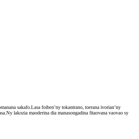
manana sakafo.Lasa foiben’ny tokantrano, toerana ivorian’ny
iasa.Ny lakozia maoderina dia manasongadina fitaovana vaovao sy