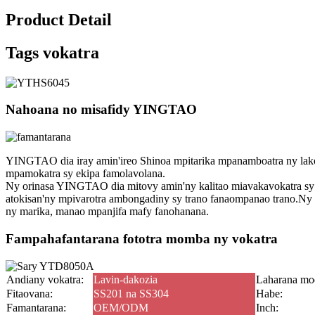
Product Detail
Tags vokatra
Nahoana no misafidy YINGTAO
YINGTAO dia iray amin'ireo Shinoa mpitarika mpanamboatra ny lakoz
mpamokatra sy ekipa famolavolana.
Ny orinasa YINGTAO dia mitovy amin'ny kalitao miavaka
vokatra s
atokisan'ny mpivarotra ambongadiny sy trano fanao
mpanao trano.Ny 
ny marika, manao mpanjifa mafy fanohanana.
Fampahafantarana fototra momba ny vokatra
Andiany vokatra:
Lavin-dakozia
Laharana mo
Fitaovana:
SS201 na SS304
Habe:
Famantarana:
OEM/ODM
Inch: