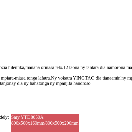
ia hilentika,
manana orinasa telo.12 taona ny tantara dia namorona ma
y mpiara-miasa tonga lafatra.Ny vokatra YINGTAO dia tiana
amin'ny mp
tanjonay dia ny hahatonga ny mpanjifa handroso
dely:
Sary YTD8050A
800x500x160mm/800x500x200mm