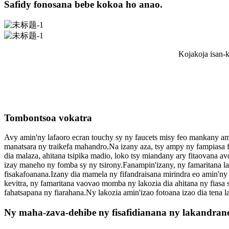
Safidy fonosana bebe kokoa ho anao.
Kojakoja isan-k
Serivisy avo lenta aorian'ny varotra: Raha manan
Tombontsoa vokatra
Avy amin'ny lafaoro ecran touchy sy ny faucets misy feo mankany am
manatsara ny traikefa mahandro.Na izany aza, tsy ampy ny fampiasa f
dia malaza, ahitana tsipika madio, loko tsy miandany ary fitaovana a
izay maneho ny fomba sy ny tsirony.Fanampin'izany, ny famaritana l
fisakafoanana.Izany dia mamela ny fifandraisana mirindra eo amin'ny
kevitra, ny famaritana vaovao momba ny lakozia dia ahitana ny fiasa 
fahatsapana ny fiarahana.Ny lakozia amin'izao fotoana izao dia tena la
Ny maha-zava-dehibe ny fisafidianana ny lakandrano