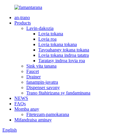
an-trano
Products
Lavin-dakozia
Lovia tokana
Lovia roa
Lovia tokana tokana
Tavoahangy tokana tokana
Lovia tokana indroa tatatra
Taratasy indroa lovia roa
Sink vita tanana
Faucet
Drainer
fanampin-javatra
Dispenser savony
Trano fitahirizana sy fandaminana
NEWS
FAQs
Momba anay
Fitetezam-pamokarana
Mifandraisa aminay
English