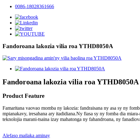
0086-18028361666
Fandoroana lakozia vilia roa YTHD8050A
Fandoroana lakozia vilia roa YTHD8050A
Product Feature
Famaritana vaovao momba ny lakozia: fandraisana ny asa sy ny fomba
mpianakavy, iresahana ary itadidiana.Ny fiasa sy ny fomba dia miar
teknolojia marani-tsaina izay mahatonga ny fahandroana, ny fanadi
Alefaso mailaka aminay