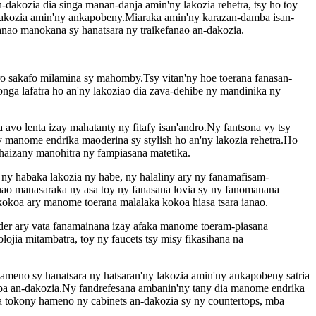
dakozia dia singa manan-danja amin'ny lakozia rehetra, tsy ho toy
y lakozia amin'ny ankapobeny.Miaraka amin'ny karazan-damba isan-
anao manokana sy hanatsara ny traikefanao an-dakozia.
dro sakafo milamina sy mahomby.Tsy vitan'ny hoe toerana fanasan-
onga lafatra ho an'ny lakoziao dia zava-dehibe ny mandinika ny
 avo lenta izay mahatanty ny fitafy isan'andro.Ny fantsona vy tsy
ry manome endrika maoderina sy stylish ho an'ny lakozia rehetra.Ho
fahaizany manohitra ny fampiasana matetika.
 ny habaka lakozia ny habe, ny halaliny ary ny fanamafisam-
ao manasaraka ny asa toy ny fanasana lovia sy ny fanomanana
 kokoa ary manome toerana malalaka kokoa hiasa tsara ianao.
der ary vata fanamainana izay afaka manome toeram-piasana
jia mitambatra, toy ny faucets tsy misy fikasihana na
ameno sy hanatsara ny hatsaran'ny lakozia amin'ny ankapobeny satria
mba an-dakozia.Ny fandrefesana ambanin'ny tany dia manome endrika
 tokony hameno ny cabinets an-dakozia sy ny countertops, mba